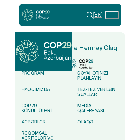
EN
Yaşıl Dünya Naminə Həmrəy Olaq
PROQRAM
SƏYAHƏTINIZI
PLANLAYIN
HAQQIMIZDA
TEZ-TEZ VERILƏN
SUALLAR
COP29
MEDIA
KÖNÜLLÜLƏRI
QALEREYASI
XƏBƏRLƏR
ƏLAQƏ
RƏQƏMSAL
XƏRITƏLƏR VƏ