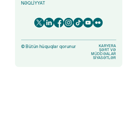
NƏQLIYYAT
KARYERA
©
Bütün hüquqlar qorunur
ŞƏRT VƏ
MÜDDƏALAR
SİYASƏTLƏR