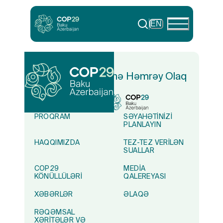
EN
Yaşıl Dünya Naminə Həmrəy Olaq
PROQRAM
SƏYAHƏTINIZI
PLANLAYIN
HAQQIMIZDA
TEZ-TEZ VERILƏN
SUALLAR
COP29
MEDIA
KÖNÜLLÜLƏRI
QALEREYASI
XƏBƏRLƏR
ƏLAQƏ
RƏQƏMSAL
XƏRITƏLƏR VƏ