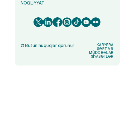
NƏQLIYYAT
KARYERA
©
Bütün hüquqlar qorunur
ŞƏRT VƏ
MÜDDƏALAR
SİYASƏTLƏR