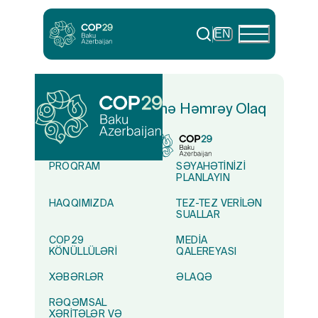
EN
Yaşıl Dünya Naminə Həmrəy Olaq
PROQRAM
SƏYAHƏTINIZI
PLANLAYIN
HAQQIMIZDA
TEZ-TEZ VERILƏN
SUALLAR
COP29
MEDIA
KÖNÜLLÜLƏRI
QALEREYASI
XƏBƏRLƏR
ƏLAQƏ
RƏQƏMSAL
XƏRITƏLƏR VƏ