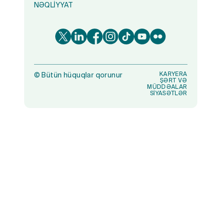
NƏQLIYYAT
KARYERA
©
Bütün hüquqlar qorunur
ŞƏRT VƏ
MÜDDƏALAR
SİYASƏTLƏR